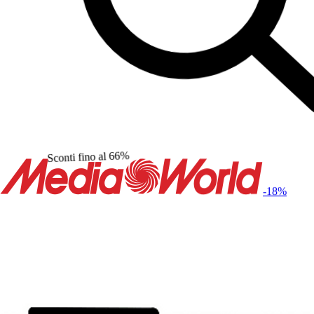
Sconti fino al 66%
-18
%