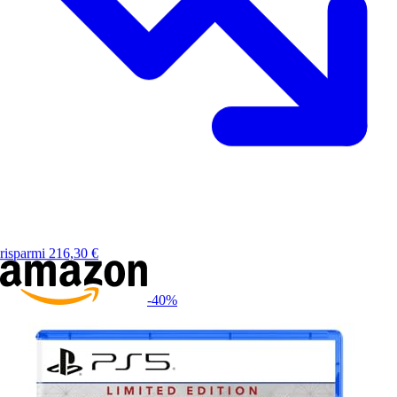
risparmi
216,30
€
-40
%