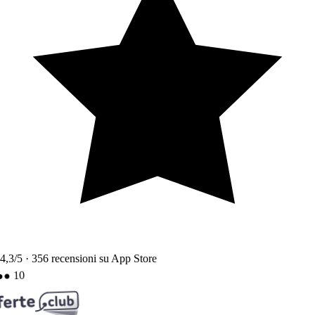
4,3
/5 ·
356
recensioni su App Store
10
●●