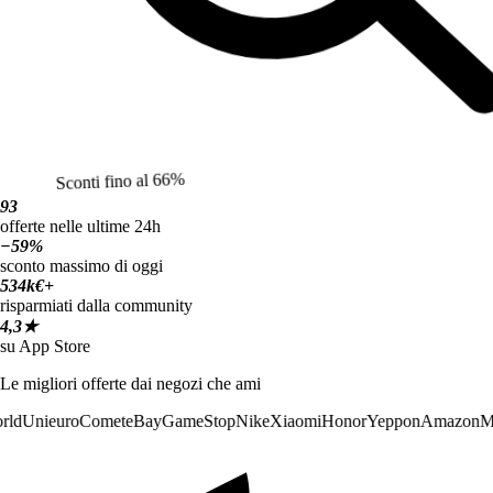
Sconti fino al 66%
93
offerte nelle ultime 24h
−59%
sconto massimo di oggi
534k€+
risparmiati dalla community
4,3★
su App Store
Le migliori offerte dai negozi che ami
ld
Unieuro
Comet
eBay
GameStop
Nike
Xiaomi
Honor
Yeppon
Amazon
Me