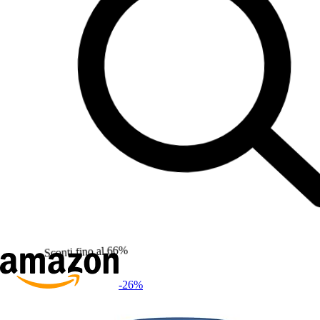
Sconti fino al 66%
-26
%