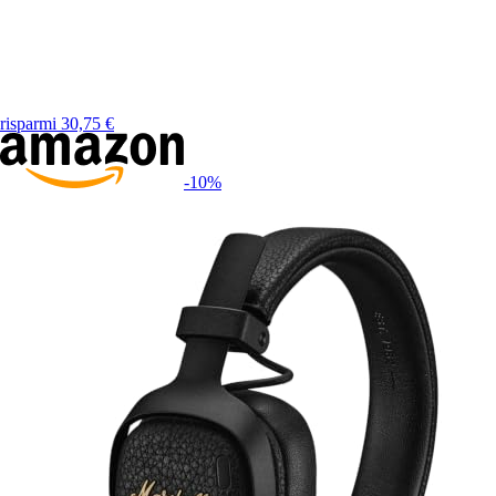
risparmi
30,75
€
-10
%