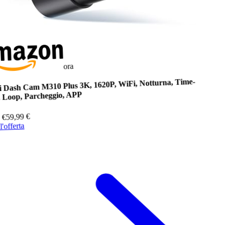
ora
 Dash Cam M310 Plus 3K, 1620P, WiFi, Notturna, Time-
, Loop, Parcheggio, APP
€
59,99
€
9
l'offerta