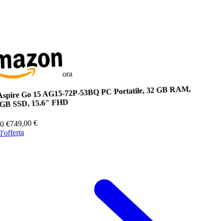
ora
Aspire Go 15 AG15-72P-53BQ PC Portatile, 32 GB RAM,
 GB SSD, 15.6" FHD
€
749,00
€
60
l'offerta