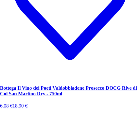
Bottega Il Vino dei Poeti Valdobbiadene Prosecco DOCG Rive di
Col San Martino Dry - 750ml
6,08
€
18,90
€