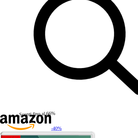
Sconti fino al 66%
-40
%