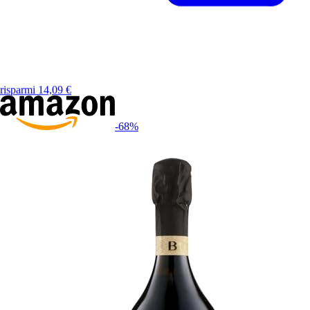
risparmi
14,09
€
-68
%