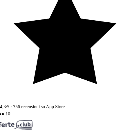
4,3
/5 ·
356
recensioni su App Store
10
●●