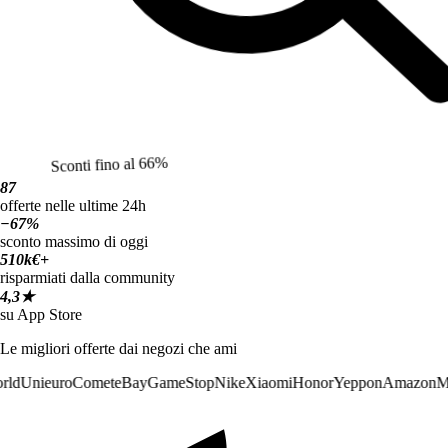
Sconti fino al 66%
87
offerte nelle ultime 24h
−67%
sconto massimo di oggi
510k€+
risparmiati dalla community
4,3★
su App Store
Le migliori offerte dai negozi che ami
ld
Unieuro
Comet
eBay
GameStop
Nike
Xiaomi
Honor
Yeppon
Amazon
Me